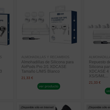
S
ALMOHADILLAS Y RECAMBIOS
ALMOHADILL
Almohadillas de Silicona para
Repuesto de
AirPods Pro 2/1 XDCASE
Silicona pa
 3
Tamaño L/M/S Blanco
XDCASE 4 
XS/S/M/L...
21,33 €
21,33 €
ver producto
ve
¡Disponible sólo en Internet!
¡Disponible sólo en