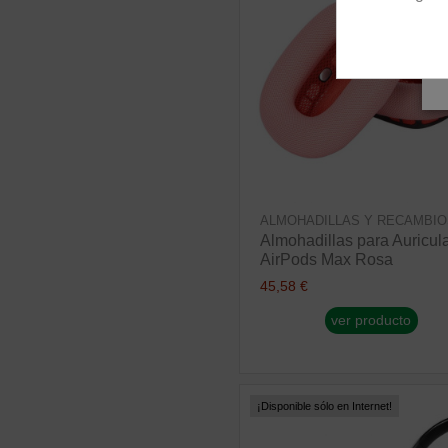
ALMOHADILLAS Y RECAMBIO
Almohadillas para Auricul
AirPods Max Rosa
45,58 €
ver producto
¡Disponible sólo en Internet!