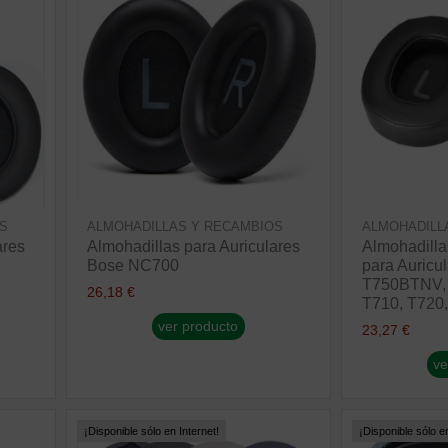
S
ALMOHADILLAS Y RECAMBIOS
ALMOHADILL
ares
Almohadillas para Auriculares
Almohadill
Bose NC700
para Auricu
T750BTNV, 
26,18 €
T710, T720,.
ver producto
23,27 €
ve
¡Disponible sólo en Internet!
¡Disponible sólo en