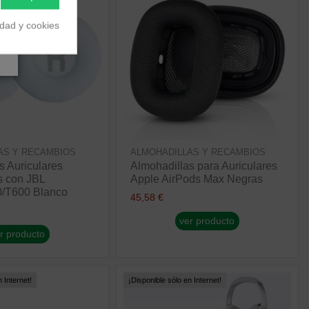
idad y cookies
AS Y RECAMBIOS
ALMOHADILLAS Y RECAMBIOS
s Auriculares
Almohadillas para Auriculares
s con JBL
Apple AirPods Max Negras
/T600 Blanco
45,58 €
ver producto
r producto
 Internet!
¡Disponible sólo en Internet!