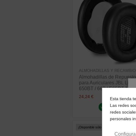
ALMOHADILLAS Y RECAMBIO
Almohadillas de Repuesto
para Auriculares JBL Live
650BT / 660 / E65BT NC
24,24 €
Esta tienda t
Las redes soc
ver producto
redes sociale
personales i
¡Disponible sólo en Internet!
Configura