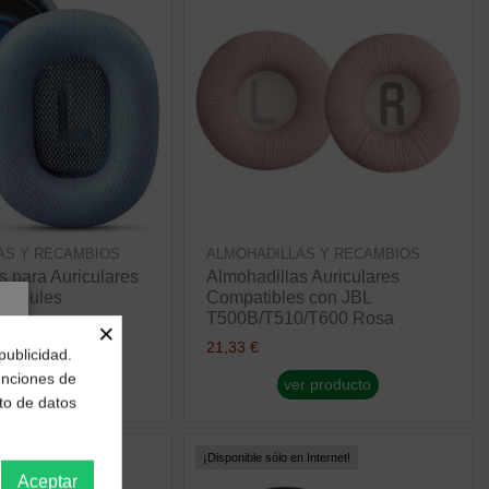
AS Y RECAMBIOS
ALMOHADILLAS Y RECAMBIOS
s para Auriculares
Almohadillas Auriculares
x Azules
Compatibles con JBL
T500B/T510/T600 Rosa
×
21,33 €
publicidad.
r producto
funciones de
ver producto
to de datos
 Internet!
¡Disponible sólo en Internet!
Aceptar