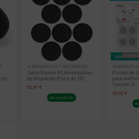
Consul
S
ALMOHADILLAS Y RECAMBIOS
ALMOHADILL
Jabra Evolve 65 Almohadillas
Puntas de S
icos
de Repuesto (Pack de 10)
para AirPod
Tamaño S
32,97 €
18,42 €
ver producto
ve