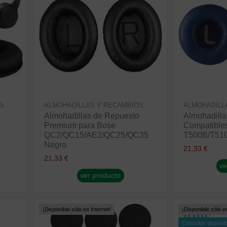
S
ALMOHADILLAS Y RECAMBIOS
ALMOHADILL
Almohadillas de Repuesto
Almohadilla
Premium para Bose
Compatible
QC2/QC15/AE2/QC25/QC35
T500B/T510
Negro
21,33 €
21,33 €
ve
ver producto
¡Disponible sólo en Internet!
¡Disponible sólo en
Consultar disponib