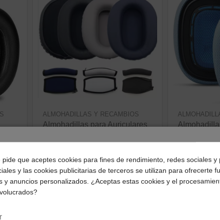
S
ALMOHADILLAS Y RECAMBIOS
ALMOHADILL
Almohadillas para Auriculares
Almohadilla
Sony WH-CH710N WH-
AirPods Ma
CH720N WH-CH700N
45,58 €
¿Dónde deseas recibir tu pedido?
21,33 €
e pide que aceptes cookies para fines de rendimiento, redes sociales y 
ve
iales y las cookies publicitarias de terceros se utilizan para ofrecerte 
Selecciona tu ubicación para mostrarte los precios e
ver producto
s y anuncios personalizados. ¿Aceptas estas cookies y el procesamien
impuestos correctos para tu región.
nvolucrados?
¡Disponible sólo en Internet!
¡Disponible sólo en
Península y Baleares
Canarias
r