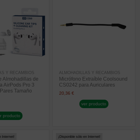
AS Y RECAMBIOS
ALMOHADILLAS Y RECAMBIOS
 Almohadillas de
Micrófono Extraíble Coolsound
ra AirPods Pro 3
CS0242 para Auriculares
Pares Tamaño
20,36 €
ver producto
r producto
 Internet!
¡Disponible sólo en Internet!