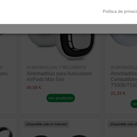
Política de privac
S
ALMOHADILLAS Y RECAMBIOS
ALMOHADILL
ares
Almohadillas para Auriculares
Almohadilla
AirPods Max Gris
Compatible
T500B/T510
45,58 €
21,33 €
ver producto
ve
¡Disponible sólo en Internet!
¡Disponible sólo en