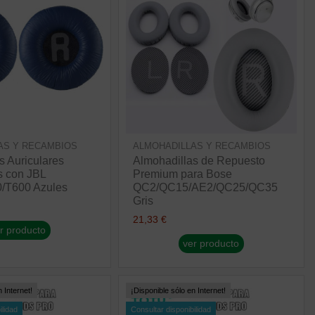
AS Y RECAMBIOS
ALMOHADILLAS Y RECAMBIOS
s Auriculares
Almohadillas de Repuesto
s con JBL
Premium para Bose
/T600 Azules
QC2/QC15/AE2/QC25/QC35
Gris
21,33 €
r producto
ver producto
 Internet!
¡Disponible sólo en Internet!
ilidad
Consultar disponibilidad