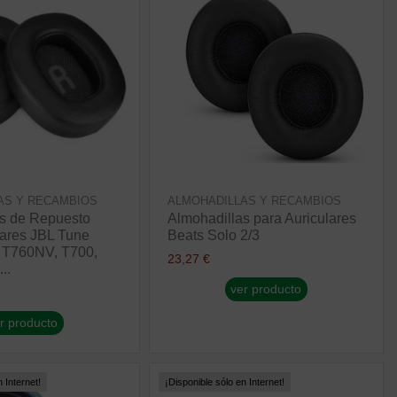
AS Y RECAMBIOS
ALMOHADILLAS Y RECAMBIOS
as de Repuesto
Almohadillas para Auriculares
lares JBL Tune
Beats Solo 2/3
T760NV, T700,
23,27 €
..
ver producto
r producto
 Internet!
¡Disponible sólo en Internet!